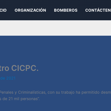
ICIO
ORGANIZACIÓN
BOMBEROS
CONTÁCTEN
tro CICPC.
 de 2021
 Penales y Criminalísticas, con su trabajo ha permitido des
s de 21 mil personas”.