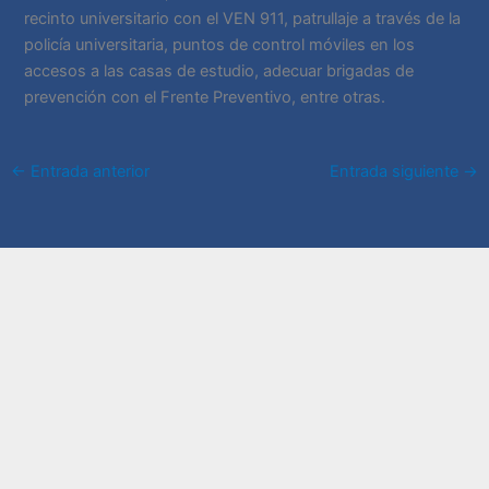
recinto universitario con el VEN 911, patrullaje a través de la
policía universitaria, puntos de control móviles en los
accesos a las casas de estudio, adecuar brigadas de
prevención con el Frente Preventivo, entre otras.
←
Entrada anterior
Entrada siguiente
→