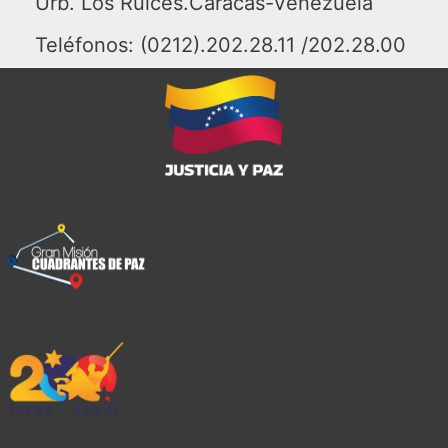
Urb. Los Ruices.Caracas-Venezuela
Teléfonos: (0212).202.28.11 /202.28.00