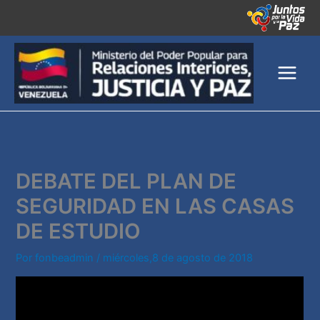
Ir
al
contenido
DEBATE DEL PLAN DE
SEGURIDAD EN LAS CASAS
DE ESTUDIO
Por
fonbeadmin
/
miércoles,8 de agosto de 2018