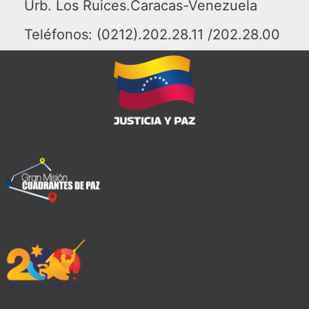
Urb. Los Ruices.Caracas-Venezuela
Teléfonos: (0212).202.28.11 /202.28.00