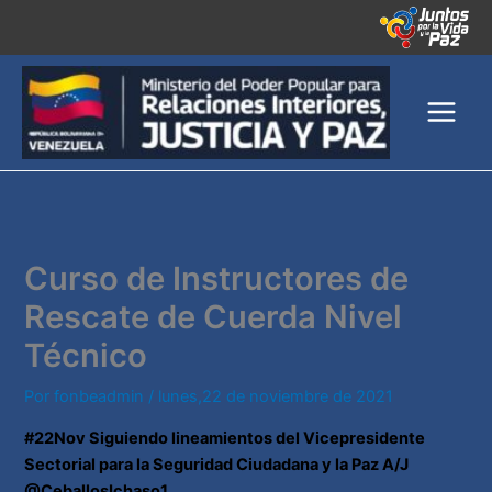
Ir
al
contenido
Curso de Instructores de
Rescate de Cuerda Nivel
Técnico
Por
fonbeadmin
/
lunes,22 de noviembre de 2021
#22Nov
Siguiendo lineamientos del Vicepresidente
Sectorial para la Seguridad Ciudadana y la Paz A/J
@CeballosIchaso1