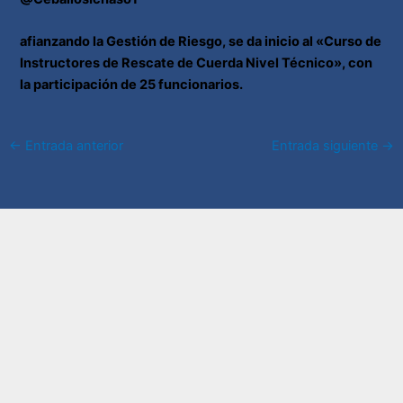
afianzando la Gestión de Riesgo, se da inicio al «Curso de
Instructores de Rescate de Cuerda Nivel Técnico», con
la participación de 25 funcionarios.
←
Entrada anterior
Entrada siguiente
→