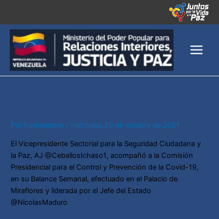
Ir
al
contenido
Por
fonbeadmin
/
miércoles,20 de octubre de 2021
El Vicepresidente Sectorial para la Seguridad Ciudadana y
la Paz, AJ
@CeballosIchaso1
, acompañó a la Comisión
Presidencial para el Control y Prevención de la Covid-19,
en su Balance Semanal, efectuado en el Palacio de
Miraflores y liderada por el Jefe del Estado
@NicolasMaduro